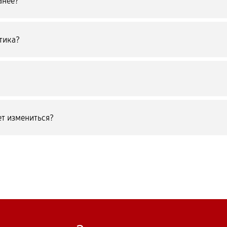
анее?
тика?
т измениться?