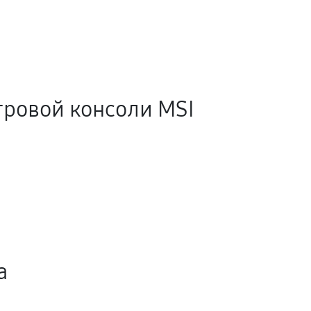
гровой консоли MSI
а