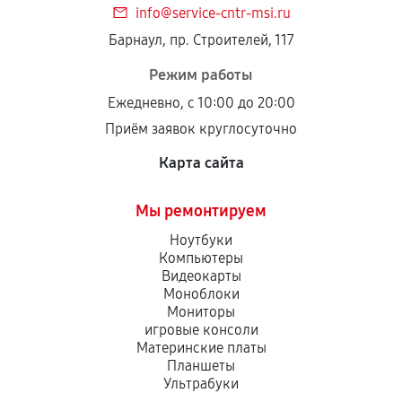
info@service-cntr-msi.ru
Установка была выполнена нашим сервисным
Барнаул, пр. Строителей, 117
центром.
При этом гарантия на сами комплектующие
Режим работы
остается на стороне производителя или
Ежедневно, с 10:00 до 20:00
продавца. За качество сторонних деталей
Приём заявок круглосуточно
сервисный центр ответственности не несет.
Карта сайта
Мы ремонтируем
Ноутбуки
Компьютеры
Видеокарты
Моноблоки
Мониторы
игровые консоли
Материнские платы
Планшеты
Ультрабуки