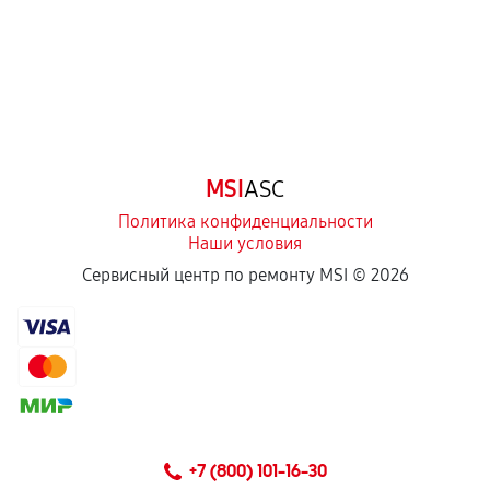
Естественный износ деталей, если иное не
предусмотрено отдельно.
Обращение после окончания гарантийного
срока.
Программные сбои, если это не указано в
MSI
ASC
отдельных условиях.
Политика конфиденциальности
Наши условия
Если комплектующие куплены
Сервисный центр по ремонту MSI ©
2026
самостоятельно
Гарантия на выполненные работы может
сохраняться полностью или частично, если
соблюдены следующие условия:
Предоставленные детали подходят по
техническим параметрам и не имеют внешних
+7 (800) 101-16-30
дефектов.