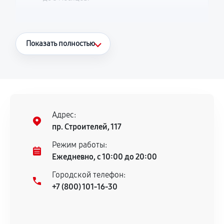
Что считается гарантийным случаем
Показать полностью
Повторное возникновение неисправности,
напрямую связанной с выполненным
ремонтом.
Поломка установленной детали при
нормальной эксплуатации в течение
Адрес:
гарантийного срока.
пр. Строителей, 117
Несоответствие комплектующей заявленным
Режим работы:
техническим характеристикам.
Ежедневно, с 10:00 до 20:00
Городской телефон:
+7 (800) 101-16-30
Документы для подтверждения
гарантии