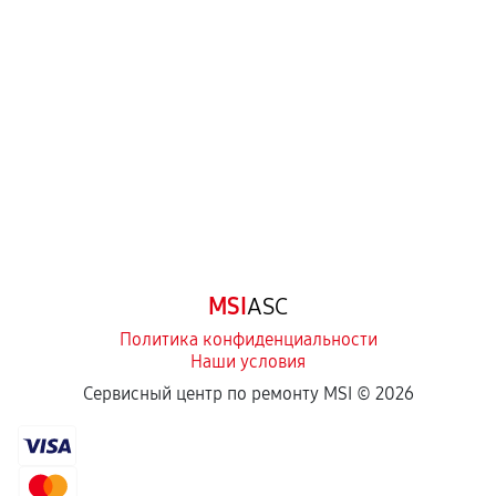
механические повреждения, попадание влаги,
перегрев, коррозия.
Самостоятельный ремонт или вмешательство
третьих лиц.
Естественный износ деталей, если иное не
предусмотрено отдельно.
Обращение после окончания гарантийного
срока.
Программные сбои, если это не указано в
MSI
ASC
отдельных условиях.
Политика конфиденциальности
Наши условия
Если комплектующие куплены
Сервисный центр по ремонту MSI ©
2026
самостоятельно
Гарантия на выполненные работы может
сохраняться полностью или частично, если