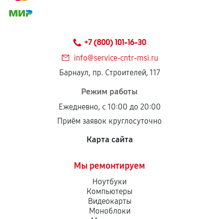
соблюдены следующие условия:
Предоставленные детали подходят по
техническим параметрам и не имеют внешних
+7 (800) 101-16-30
дефектов.
info@service-cntr-msi.ru
Установка была выполнена нашим сервисным
Барнаул, пр. Строителей, 117
центром.
При этом гарантия на сами комплектующие
Режим работы
остается на стороне производителя или
Ежедневно, с 10:00 до 20:00
продавца. За качество сторонних деталей
Приём заявок круглосуточно
сервисный центр ответственности не несет.
Карта сайта
Мы ремонтируем
Ноутбуки
Компьютеры
Видеокарты
Моноблоки