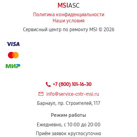
MSI
ASC
отдельных условиях.
Политика конфиденциальности
Наши условия
Если комплектующие куплены
Сервисный центр по ремонту MSI ©
2026
самостоятельно
Гарантия на выполненные работы может
сохраняться полностью или частично, если
соблюдены следующие условия:
Предоставленные детали подходят по
техническим параметрам и не имеют внешних
+7 (800) 101-16-30
дефектов.
info@service-cntr-msi.ru
Установка была выполнена нашим сервисным
Барнаул, пр. Строителей, 117
центром.
При этом гарантия на сами комплектующие
Режим работы
остается на стороне производителя или
Ежедневно, с 10:00 до 20:00
продавца. За качество сторонних деталей
Приём заявок круглосуточно
сервисный центр ответственности не несет.