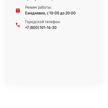
Несоответствие комплектующей заявленным
Режим работы:
техническим характеристикам.
Ежедневно, с 10:00 до 20:00
Городской телефон:
+7 (800) 101-16-30
Документы для подтверждения
гарантии
Гарантийный талон.
Акт выполненных работ с датой, перечнем
услуг и сроком гарантии.
Документы на установленные комплектующие
и кассовый чек.
Расширенная гарантия
В некоторых случаях возможно оформление