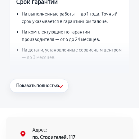
Срок гарантии
На выполненные работы — до 1 года. Точный
срок указывается в гарантийном талоне.
На комплектующие по гарантии
производителя — от 6 до 24 месяцев.
На детали, установленные сервисным центром
— до 3 месяцев.
Что считается гарантийным случаем
Показать полностью
Повторное возникновение неисправности,
напрямую связанной с выполненным
ремонтом.
Поломка установленной детали при
нормальной эксплуатации в течение
Адрес:
гарантийного срока.
пр. Строителей, 117