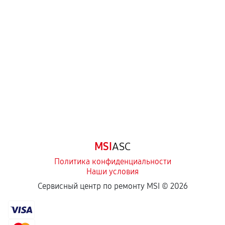
Нарушение правил эксплуатации,
механические повреждения, попадание влаги,
перегрев, коррозия.
Самостоятельный ремонт или вмешательство
третьих лиц.
Естественный износ деталей, если иное не
предусмотрено отдельно.
Обращение после окончания гарантийного
срока.
Программные сбои, если это не указано в
MSI
ASC
отдельных условиях.
Политика конфиденциальности
Наши условия
Если комплектующие куплены
Сервисный центр по ремонту MSI ©
2026
самостоятельно
Гарантия на выполненные работы может