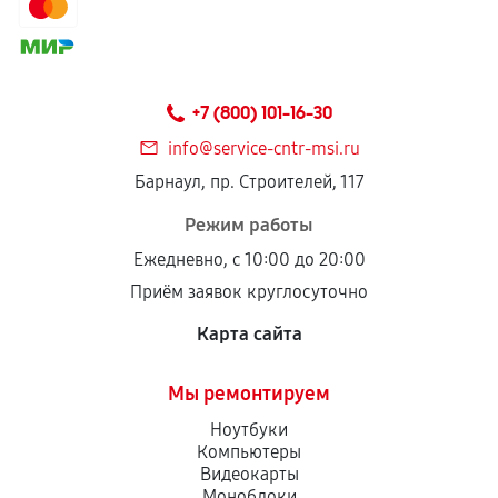
сохраняться полностью или частично, если
соблюдены следующие условия:
Предоставленные детали подходят по
техническим параметрам и не имеют внешних
+7 (800) 101-16-30
дефектов.
info@service-cntr-msi.ru
Установка была выполнена нашим сервисным
Барнаул, пр. Строителей, 117
центром.
При этом гарантия на сами комплектующие
Режим работы
остается на стороне производителя или
Ежедневно, с 10:00 до 20:00
продавца. За качество сторонних деталей
Приём заявок круглосуточно
сервисный центр ответственности не несет.
Карта сайта
Мы ремонтируем
Ноутбуки
Компьютеры
Видеокарты
Моноблоки