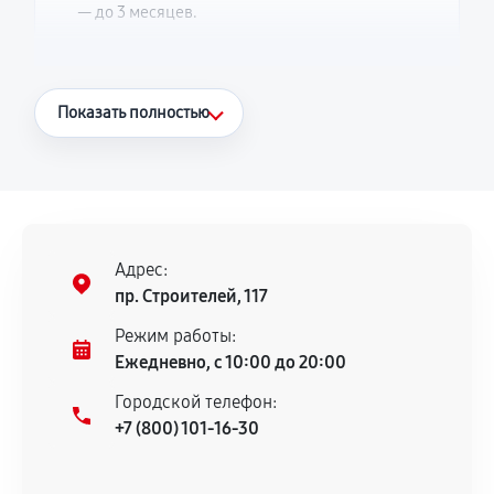
— до 3 месяцев.
Что считается гарантийным случаем
Показать полностью
Повторное возникновение неисправности,
напрямую связанной с выполненным
ремонтом.
Поломка установленной детали при
нормальной эксплуатации в течение
Адрес:
гарантийного срока.
пр. Строителей, 117
Несоответствие комплектующей заявленным
Режим работы:
техническим характеристикам.
Ежедневно, с 10:00 до 20:00
Городской телефон:
+7 (800) 101-16-30
Документы для подтверждения
гарантии