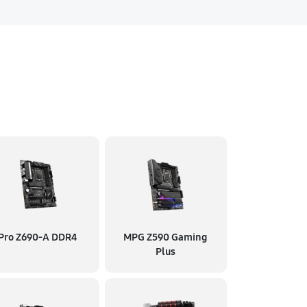
Pro Z690-A DDR4
MPG Z590 Gaming
Plus