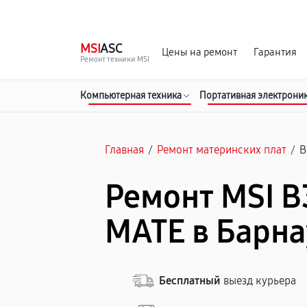
г. Барнаул
Ежедневно, с 10:00 до 20:00
MSI
ASC
Цены на ремонт
Гарантия
Ремонт техники MSI
Компьютерная техника
Портативная электрони
Главная
/
Ремонт материнских плат
/
B
Ремонт MSI B
MATE в Барна
Бесплатный
выезд курьера