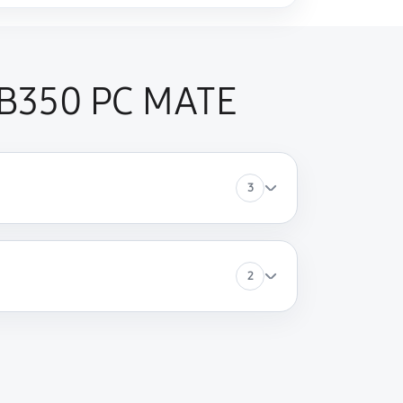
 B350 PC MATE
3
2