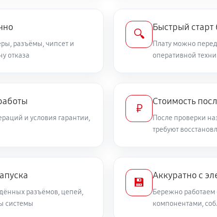
чно
Быстрый старт
🔍
ры, разъёмы, чипсет и
Плату можно переда
ну отказа
оперативной техни
работы
Стоимость пос
₽
раций и условия гарантии,
После проверки на
требуют восстанов
запуска
Аккуратно с эл
💾
дённых разъёмов, цепей,
Бережно работаем 
ты системы
компонентами, со