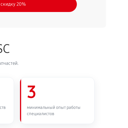
 скидку 20%
SC
апчастей.
3
ств
минимальный опыт работы
специалистов