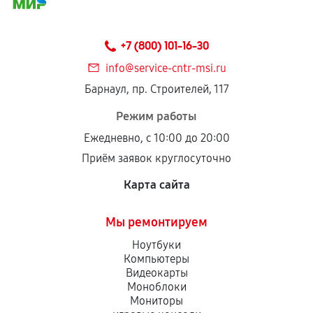
соблюдены следующие условия:
Предоставленные детали подходят по
техническим параметрам и не имеют внешних
+7 (800) 101-16-30
дефектов.
info@service-cntr-msi.ru
Установка была выполнена нашим сервисным
Барнаул, пр. Строителей, 117
центром.
При этом гарантия на сами комплектующие
Режим работы
остается на стороне производителя или
Ежедневно, с 10:00 до 20:00
продавца. За качество сторонних деталей
Приём заявок круглосуточно
сервисный центр ответственности не несет.
Карта сайта
Мы ремонтируем
Ноутбуки
Компьютеры
Видеокарты
Моноблоки
Мониторы