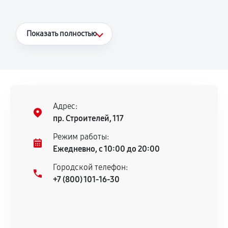
Что считается гарантийным случаем
Показать полностью
Повторное возникновение неисправности,
напрямую связанной с выполненным
ремонтом.
Поломка установленной детали при
нормальной эксплуатации в течение
Адрес:
гарантийного срока.
пр. Строителей, 117
Несоответствие комплектующей заявленным
Режим работы:
техническим характеристикам.
Ежедневно, с 10:00 до 20:00
Городской телефон:
+7 (800) 101-16-30
Документы для подтверждения
гарантии
Гарантийный талон.