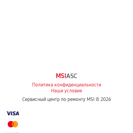
перегрев, коррозия.
Самостоятельный ремонт или вмешательство
третьих лиц.
Естественный износ деталей, если иное не
предусмотрено отдельно.
Обращение после окончания гарантийного
срока.
Программные сбои, если это не указано в
MSI
ASC
отдельных условиях.
Политика конфиденциальности
Наши условия
Если комплектующие куплены
Сервисный центр по ремонту MSI ©
2026
самостоятельно
Гарантия на выполненные работы может
сохраняться полностью или частично, если