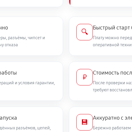
чно
Быстрый старт
🔍
ры, разъёмы, чипсет и
Плату можно переда
ну отказа
оперативной техни
работы
Стоимость пос
₽
раций и условия гарантии,
После проверки на
требуют восстанов
запуска
Аккуратно с эл
💾
дённых разъёмов, цепей,
Бережно работаем 