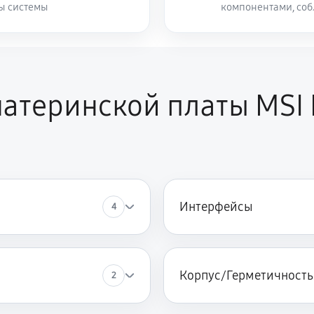
ты системы
компонентами, со
атеринской платы MSI
Интерфейсы
4
Корпус/Герметичность
2