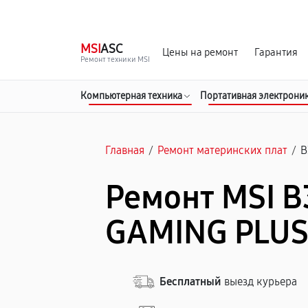
г. Барнаул
Ежедневно, с 10:00 до 20:00
MSI
ASC
Цены на ремонт
Гарантия
Ремонт техники MSI
Компьютерная техника
Портативная электрони
Главная
/
Ремонт материнских плат
/
B
Ремонт MSI B
GAMING PLUS
Бесплатный
выезд курьера