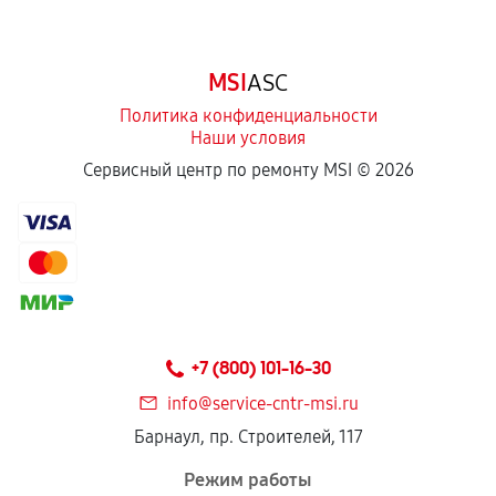
срока.
Программные сбои, если это не указано в
MSI
ASC
отдельных условиях.
Политика конфиденциальности
Наши условия
Если комплектующие куплены
Сервисный центр по ремонту MSI ©
2026
самостоятельно
Гарантия на выполненные работы может
сохраняться полностью или частично, если
соблюдены следующие условия:
Предоставленные детали подходят по
техническим параметрам и не имеют внешних
+7 (800) 101-16-30
дефектов.
info@service-cntr-msi.ru
Установка была выполнена нашим сервисным
Барнаул, пр. Строителей, 117
центром.
При этом гарантия на сами комплектующие
Режим работы