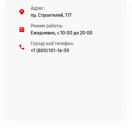
нормальной эксплуатации в течение
Адрес:
гарантийного срока.
пр. Строителей, 117
Несоответствие комплектующей заявленным
Режим работы:
техническим характеристикам.
Ежедневно, с 10:00 до 20:00
Городской телефон:
+7 (800) 101-16-30
Документы для подтверждения
гарантии
Гарантийный талон.
Акт выполненных работ с датой, перечнем
услуг и сроком гарантии.
Документы на установленные комплектующие
и кассовый чек.