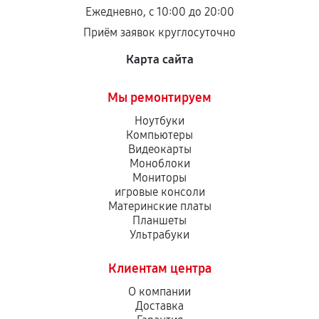
остается на стороне производителя или
Ежедневно, с 10:00 до 20:00
продавца. За качество сторонних деталей
Приём заявок круглосуточно
сервисный центр ответственности не несет.
Карта сайта
Мы ремонтируем
Ноутбуки
Компьютеры
Видеокарты
Моноблоки
Мониторы
игровые консоли
Материнские платы
Планшеты
Ультрабуки
Клиентам центра
О компании
Доставка