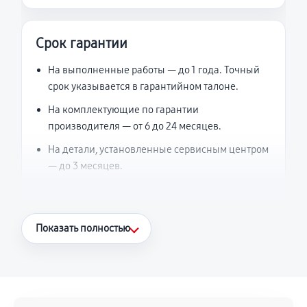
Срок гарантии
На выполненные работы — до 1 года. Точный
срок указывается в гарантийном талоне.
На комплектующие по гарантии
производителя — от 6 до 24 месяцев.
На детали, установленные сервисным центром
— до 3 месяцев.
Что считается гарантийным случаем
Показать полностью
Повторное возникновение неисправности,
напрямую связанной с выполненным
ремонтом.
Поломка установленной детали при