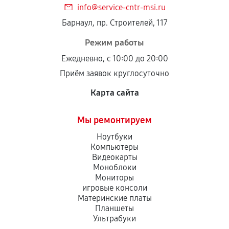
info@service-cntr-msi.ru
Установка была выполнена нашим сервисным
Барнаул, пр. Строителей, 117
центром.
При этом гарантия на сами комплектующие
Режим работы
остается на стороне производителя или
Ежедневно, с 10:00 до 20:00
продавца. За качество сторонних деталей
Приём заявок круглосуточно
сервисный центр ответственности не несет.
Карта сайта
Мы ремонтируем
Ноутбуки
Компьютеры
Видеокарты
Моноблоки
Мониторы
игровые консоли
Материнские платы
Планшеты
Ультрабуки