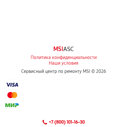
Естественный износ деталей, если иное не
предусмотрено отдельно.
Обращение после окончания гарантийного
срока.
Программные сбои, если это не указано в
MSI
ASC
отдельных условиях.
Политика конфиденциальности
Наши условия
Если комплектующие куплены
Сервисный центр по ремонту MSI ©
2026
самостоятельно
Гарантия на выполненные работы может
сохраняться полностью или частично, если
соблюдены следующие условия:
Предоставленные детали подходят по
техническим параметрам и не имеют внешних
+7 (800) 101-16-30
дефектов.