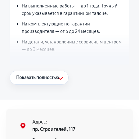
На выполненные работы — до 1 года. Точный
срок указывается в гарантийном талоне.
На комплектующие по гарантии
производителя — от 6 до 24 месяцев.
На детали, установленные сервисным центром
— до 3 месяцев.
Что считается гарантийным случаем
Показать полностью
Повторное возникновение неисправности,
напрямую связанной с выполненным
ремонтом.
Поломка установленной детали при
нормальной эксплуатации в течение
Адрес:
гарантийного срока.
пр. Строителей, 117
Несоответствие комплектующей заявленным