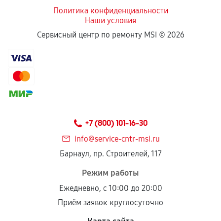
Политика конфиденциальности
Наши условия
Если комплектующие куплены
Сервисный центр по ремонту MSI ©
2026
самостоятельно
Гарантия на выполненные работы может
сохраняться полностью или частично, если
соблюдены следующие условия:
Предоставленные детали подходят по
техническим параметрам и не имеют внешних
+7 (800) 101-16-30
дефектов.
info@service-cntr-msi.ru
Установка была выполнена нашим сервисным
Барнаул, пр. Строителей, 117
центром.
При этом гарантия на сами комплектующие
Режим работы
остается на стороне производителя или
Ежедневно, с 10:00 до 20:00
продавца. За качество сторонних деталей
Приём заявок круглосуточно
сервисный центр ответственности не несет.