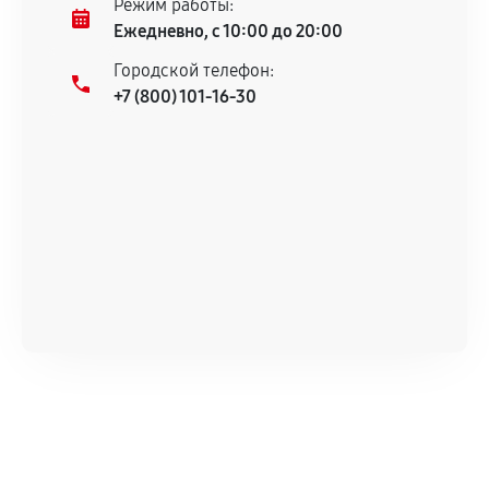
Режим работы:
техническим характеристикам.
Ежедневно, с 10:00 до 20:00
Городской телефон:
+7 (800) 101-16-30
Документы для подтверждения
гарантии
Гарантийный талон.
Акт выполненных работ с датой, перечнем
услуг и сроком гарантии.
Документы на установленные комплектующие
и кассовый чек.
Расширенная гарантия
В некоторых случаях возможно оформление
расширенной гарантии. Стоимость, сроки и