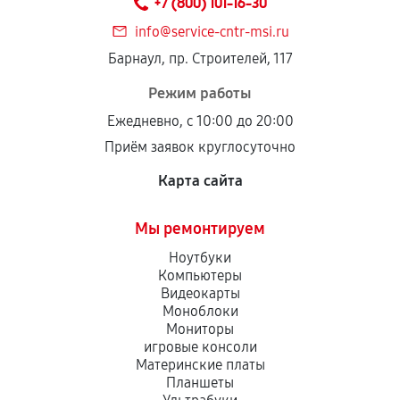
+7 (800) 101-16-30
дефектов.
info@service-cntr-msi.ru
Установка была выполнена нашим сервисным
Барнаул, пр. Строителей, 117
центром.
При этом гарантия на сами комплектующие
Режим работы
остается на стороне производителя или
Ежедневно, с 10:00 до 20:00
продавца. За качество сторонних деталей
Приём заявок круглосуточно
сервисный центр ответственности не несет.
Карта сайта
Мы ремонтируем
Ноутбуки
Компьютеры
Видеокарты
Моноблоки
Мониторы
игровые консоли
Материнские платы
Планшеты