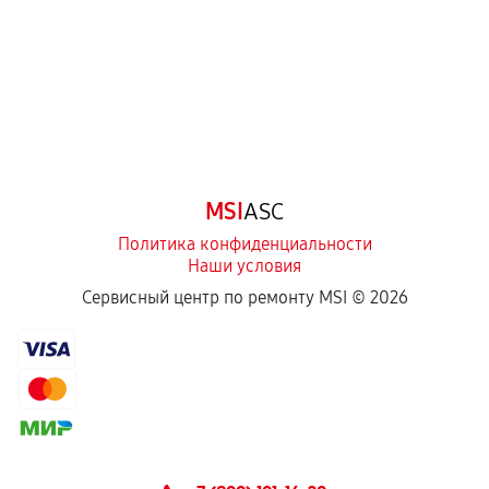
третьих лиц.
Естественный износ деталей, если иное не
предусмотрено отдельно.
Обращение после окончания гарантийного
срока.
Программные сбои, если это не указано в
MSI
ASC
отдельных условиях.
Политика конфиденциальности
Наши условия
Если комплектующие куплены
Сервисный центр по ремонту MSI ©
2026
самостоятельно
Гарантия на выполненные работы может
сохраняться полностью или частично, если
соблюдены следующие условия:
Предоставленные детали подходят по
техническим параметрам и не имеют внешних