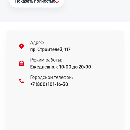
Показать полностью
Повторное возникновение неисправности,
напрямую связанной с выполненным
ремонтом.
Поломка установленной детали при
нормальной эксплуатации в течение
Адрес:
гарантийного срока.
пр. Строителей, 117
Несоответствие комплектующей заявленным
Режим работы:
техническим характеристикам.
Ежедневно, с 10:00 до 20:00
Городской телефон:
+7 (800) 101-16-30
Документы для подтверждения
гарантии
Гарантийный талон.
Акт выполненных работ с датой, перечнем
услуг и сроком гарантии.