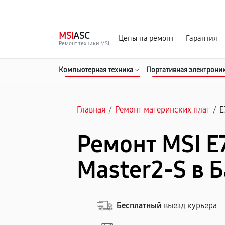
г. Барнаул
Ежедневно, с 10:00 до 20:00
MSI
ASC
Цены на ремонт
Гарантия
Ремонт техники MSI
Компьютерная техника
Портативная электрони
Главная
/
Ремонт материнских плат
/
E
Ремонт MSI E
Master2-S в 
Бесплатный
выезд курьера