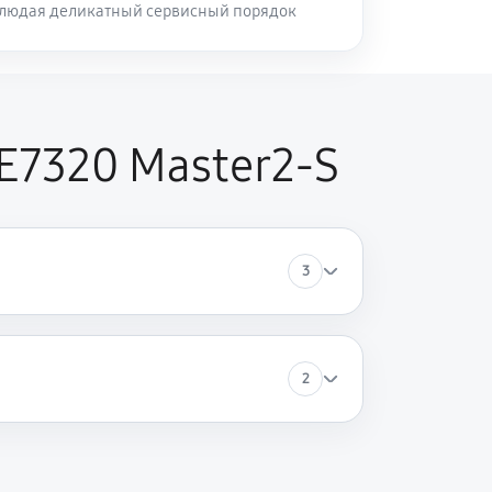
блюдая деликатный сервисный порядок
E7320 Master2-S
3
2