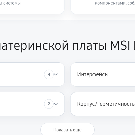
ты системы
компонентами, со
атеринской платы MSI 
Интерфейсы
4
Корпус/Герметичность
2
Показать ещё