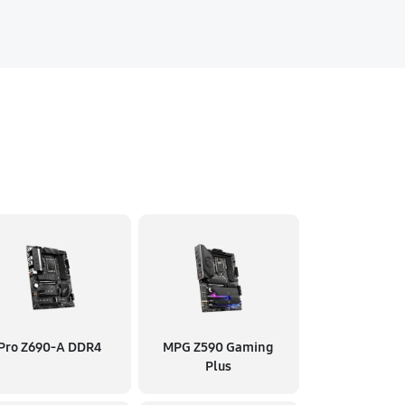
Pro Z690-A DDR4
MPG Z590 Gaming
Plus