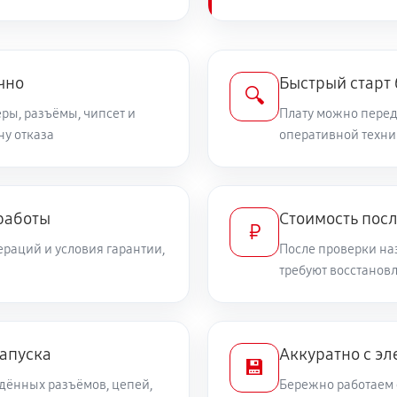
чно
Быстрый старт
🔍
ры, разъёмы, чипсет и
Плату можно переда
ну отказа
оперативной техни
работы
Стоимость пос
₽
раций и условия гарантии,
После проверки на
требуют восстанов
запуска
Аккуратно с эл
💾
дённых разъёмов, цепей,
Бережно работаем 