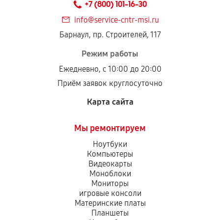
+7 (800) 101-16-30
дефектов.
info@service-cntr-msi.ru
Установка была выполнена нашим сервисным
Барнаул, пр. Строителей, 117
центром.
При этом гарантия на сами комплектующие
Режим работы
остается на стороне производителя или
Ежедневно, с 10:00 до 20:00
продавца. За качество сторонних деталей
Приём заявок круглосуточно
сервисный центр ответственности не несет.
Карта сайта
Мы ремонтируем
Ноутбуки
Компьютеры
Видеокарты
Моноблоки
Мониторы
игровые консоли
Материнские платы
Планшеты