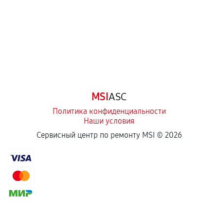
третьих лиц.
Естественный износ деталей, если иное не
предусмотрено отдельно.
Обращение после окончания гарантийного
срока.
Программные сбои, если это не указано в
MSI
ASC
отдельных условиях.
Политика конфиденциальности
Наши условия
Если комплектующие куплены
Сервисный центр по ремонту MSI ©
2026
самостоятельно
Гарантия на выполненные работы может
сохраняться полностью или частично, если
соблюдены следующие условия:
Предоставленные детали подходят по
техническим параметрам и не имеют внешних