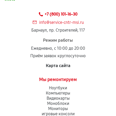
Предоставленные детали подходят по
техническим параметрам и не имеют внешних
+7 (800) 101-16-30
дефектов.
info@service-cntr-msi.ru
Установка была выполнена нашим сервисным
Барнаул, пр. Строителей, 117
центром.
При этом гарантия на сами комплектующие
Режим работы
остается на стороне производителя или
Ежедневно, с 10:00 до 20:00
продавца. За качество сторонних деталей
Приём заявок круглосуточно
сервисный центр ответственности не несет.
Карта сайта
Мы ремонтируем
Ноутбуки
Компьютеры
Видеокарты
Моноблоки
Мониторы
игровые консоли