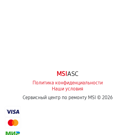
перегрев, коррозия.
Самостоятельный ремонт или вмешательство
третьих лиц.
Естественный износ деталей, если иное не
предусмотрено отдельно.
Обращение после окончания гарантийного
срока.
Программные сбои, если это не указано в
MSI
ASC
отдельных условиях.
Политика конфиденциальности
Наши условия
Если комплектующие куплены
Сервисный центр по ремонту MSI ©
2026
самостоятельно
Гарантия на выполненные работы может
сохраняться полностью или частично, если
соблюдены следующие условия: