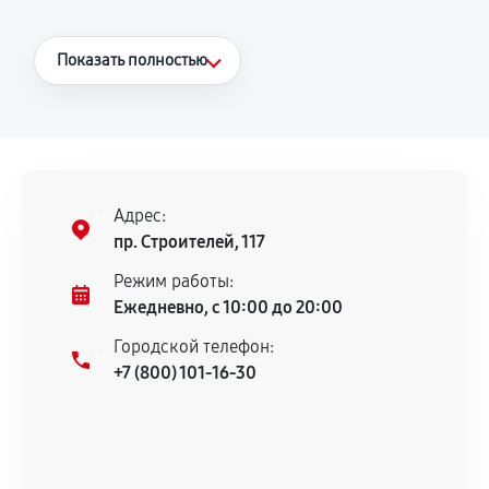
Что считается гарантийным случаем
Показать полностью
Повторное возникновение неисправности,
напрямую связанной с выполненным
ремонтом.
Поломка установленной детали при
нормальной эксплуатации в течение
Адрес:
гарантийного срока.
пр. Строителей, 117
Несоответствие комплектующей заявленным
Режим работы:
техническим характеристикам.
Ежедневно, с 10:00 до 20:00
Городской телефон:
+7 (800) 101-16-30
Документы для подтверждения
гарантии
Гарантийный талон.