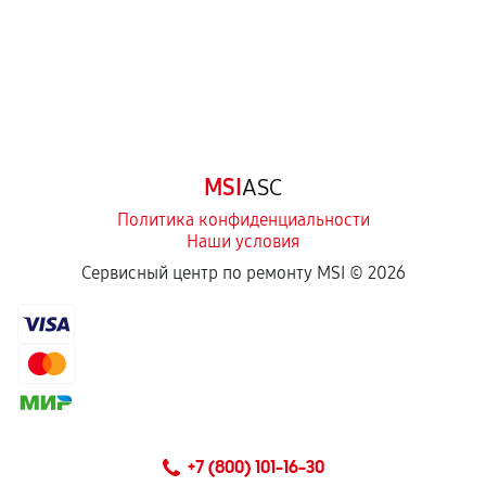
Естественный износ деталей, если иное не
предусмотрено отдельно.
Обращение после окончания гарантийного
срока.
Программные сбои, если это не указано в
MSI
ASC
отдельных условиях.
Политика конфиденциальности
Наши условия
Если комплектующие куплены
Сервисный центр по ремонту MSI ©
2026
самостоятельно
Гарантия на выполненные работы может
сохраняться полностью или частично, если
соблюдены следующие условия:
Предоставленные детали подходят по
техническим параметрам и не имеют внешних
+7 (800) 101-16-30
дефектов.