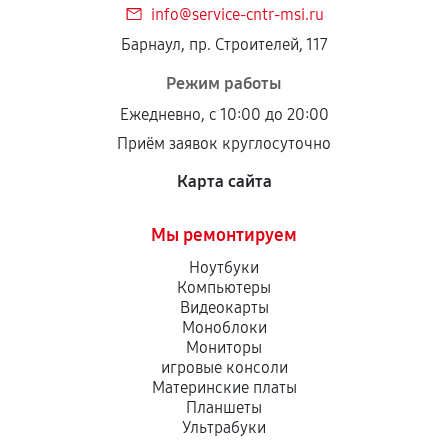
info@service-cntr-msi.ru
Установка была выполнена нашим сервисным
Барнаул, пр. Строителей, 117
центром.
При этом гарантия на сами комплектующие
Режим работы
остается на стороне производителя или
Ежедневно, с 10:00 до 20:00
продавца. За качество сторонних деталей
Приём заявок круглосуточно
сервисный центр ответственности не несет.
Карта сайта
Мы ремонтируем
Ноутбуки
Компьютеры
Видеокарты
Моноблоки
Мониторы
игровые консоли
Материнские платы
Планшеты
Ультрабуки