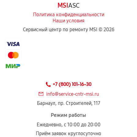
MSI
ASC
отдельных условиях.
Политика конфиденциальности
Наши условия
Если комплектующие куплены
Сервисный центр по ремонту MSI ©
2026
самостоятельно
Гарантия на выполненные работы может
сохраняться полностью или частично, если
соблюдены следующие условия:
Предоставленные детали подходят по
техническим параметрам и не имеют внешних
+7 (800) 101-16-30
дефектов.
info@service-cntr-msi.ru
Установка была выполнена нашим сервисным
Барнаул, пр. Строителей, 117
центром.
При этом гарантия на сами комплектующие
Режим работы
остается на стороне производителя или
Ежедневно, с 10:00 до 20:00
продавца. За качество сторонних деталей
Приём заявок круглосуточно
сервисный центр ответственности не несет.