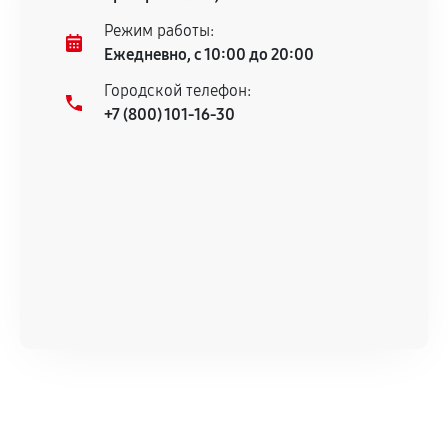
Несоответствие комплектующей заявленным
Режим работы:
техническим характеристикам.
Ежедневно, с 10:00 до 20:00
Городской телефон:
+7 (800) 101-16-30
Документы для подтверждения
гарантии
Гарантийный талон.
Акт выполненных работ с датой, перечнем
услуг и сроком гарантии.
Документы на установленные комплектующие
и кассовый чек.
Расширенная гарантия
В некоторых случаях возможно оформление