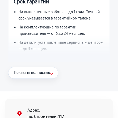
Срок гарантии
На выполненные работы — до 1 года. Точный
срок указывается в гарантийном талоне.
На комплектующие по гарантии
производителя — от 6 до 24 месяцев.
На детали, установленные сервисным центром
— до 3 месяцев.
Что считается гарантийным случаем
Показать полностью
Повторное возникновение неисправности,
напрямую связанной с выполненным
ремонтом.
Поломка установленной детали при
нормальной эксплуатации в течение
Адрес:
гарантийного срока.
пр. Строителей, 117