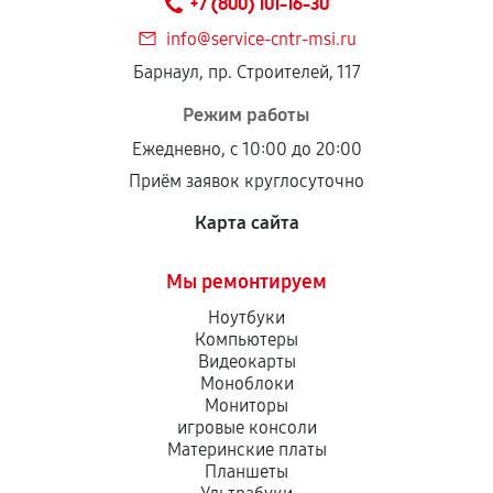
+7 (800) 101-16-30
дефектов.
info@service-cntr-msi.ru
Установка была выполнена нашим сервисным
Барнаул, пр. Строителей, 117
центром.
При этом гарантия на сами комплектующие
Режим работы
остается на стороне производителя или
Ежедневно, с 10:00 до 20:00
продавца. За качество сторонних деталей
Приём заявок круглосуточно
сервисный центр ответственности не несет.
Карта сайта
Мы ремонтируем
Ноутбуки
Компьютеры
Видеокарты
Моноблоки
Мониторы
игровые консоли
Материнские платы
Планшеты