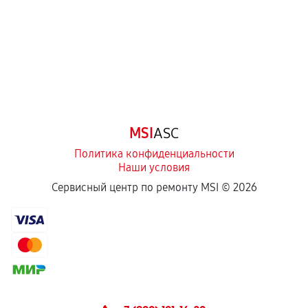
третьих лиц.
Естественный износ деталей, если иное не
предусмотрено отдельно.
Обращение после окончания гарантийного
срока.
Программные сбои, если это не указано в
MSI
ASC
отдельных условиях.
Политика конфиденциальности
Наши условия
Если комплектующие куплены
Сервисный центр по ремонту MSI ©
2026
самостоятельно
Гарантия на выполненные работы может
сохраняться полностью или частично, если
соблюдены следующие условия:
Предоставленные детали подходят по
техническим параметрам и не имеют внешних