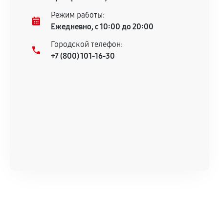
Несоответствие комплектующей заявленным
Режим работы:
техническим характеристикам.
Ежедневно, с 10:00 до 20:00
Городской телефон:
+7 (800) 101-16-30
Документы для подтверждения
гарантии
Гарантийный талон.
Акт выполненных работ с датой, перечнем
услуг и сроком гарантии.
Документы на установленные комплектующие
и кассовый чек.
Расширенная гарантия
В некоторых случаях возможно оформление