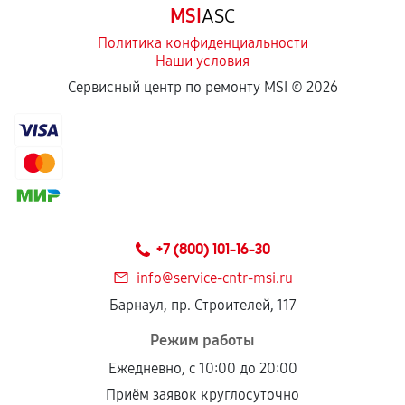
MSI
ASC
отдельных условиях.
Политика конфиденциальности
Наши условия
Если комплектующие куплены
Сервисный центр по ремонту MSI ©
2026
самостоятельно
Гарантия на выполненные работы может
сохраняться полностью или частично, если
соблюдены следующие условия:
Предоставленные детали подходят по
техническим параметрам и не имеют внешних
+7 (800) 101-16-30
дефектов.
info@service-cntr-msi.ru
Установка была выполнена нашим сервисным
Барнаул, пр. Строителей, 117
центром.
При этом гарантия на сами комплектующие
Режим работы
остается на стороне производителя или
Ежедневно, с 10:00 до 20:00
продавца. За качество сторонних деталей
Приём заявок круглосуточно
сервисный центр ответственности не несет.