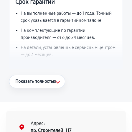
Срок гарантии
На выполненные работы — до 1 года. Точный
срок указывается в гарантийном талоне.
На комплектующие по гарантии
производителя — от 6 до 24 месяцев.
На детали, установленные сервисным центром
— до 3 месяцев.
Что считается гарантийным случаем
Показать полностью
Повторное возникновение неисправности,
напрямую связанной с выполненным
ремонтом.
Поломка установленной детали при
нормальной эксплуатации в течение
Адрес:
гарантийного срока.
пр. Строителей, 117