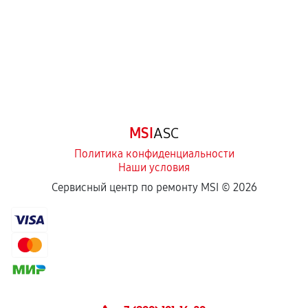
третьих лиц.
Естественный износ деталей, если иное не
предусмотрено отдельно.
Обращение после окончания гарантийного
срока.
Программные сбои, если это не указано в
MSI
ASC
отдельных условиях.
Политика конфиденциальности
Наши условия
Если комплектующие куплены
Сервисный центр по ремонту MSI ©
2026
самостоятельно
Гарантия на выполненные работы может
сохраняться полностью или частично, если
соблюдены следующие условия:
Предоставленные детали подходят по
техническим параметрам и не имеют внешних