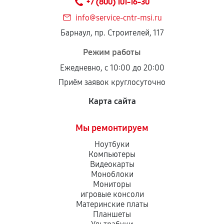
+7 (800) 101-16-30
дефектов.
info@service-cntr-msi.ru
Установка была выполнена нашим сервисным
Барнаул, пр. Строителей, 117
центром.
При этом гарантия на сами комплектующие
Режим работы
остается на стороне производителя или
Ежедневно, с 10:00 до 20:00
продавца. За качество сторонних деталей
Приём заявок круглосуточно
сервисный центр ответственности не несет.
Карта сайта
Мы ремонтируем
Ноутбуки
Компьютеры
Видеокарты
Моноблоки
Мониторы
игровые консоли
Материнские платы
Планшеты