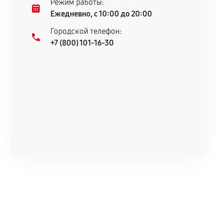
Режим работы:
техническим характеристикам.
Ежедневно, с 10:00 до 20:00
Городской телефон:
+7 (800) 101-16-30
Документы для подтверждения
гарантии
Гарантийный талон.
Акт выполненных работ с датой, перечнем
услуг и сроком гарантии.
Документы на установленные комплектующие
и кассовый чек.
Расширенная гарантия
В некоторых случаях возможно оформление
расширенной гарантии. Стоимость, сроки и