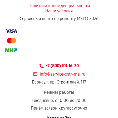
Политика конфиденциальности
Наши условия
Если комплектующие куплены
Сервисный центр по ремонту MSI ©
2026
самостоятельно
Гарантия на выполненные работы может
сохраняться полностью или частично, если
соблюдены следующие условия:
Предоставленные детали подходят по
техническим параметрам и не имеют внешних
+7 (800) 101-16-30
дефектов.
info@service-cntr-msi.ru
Установка была выполнена нашим сервисным
Барнаул, пр. Строителей, 117
центром.
При этом гарантия на сами комплектующие
Режим работы
остается на стороне производителя или
Ежедневно, с 10:00 до 20:00
продавца. За качество сторонних деталей
Приём заявок круглосуточно
сервисный центр ответственности не несет.