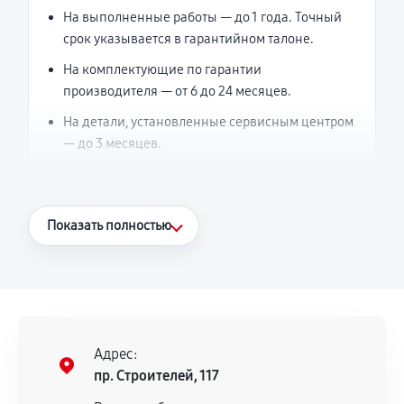
На выполненные работы — до 1 года. Точный
срок указывается в гарантийном талоне.
На комплектующие по гарантии
производителя — от 6 до 24 месяцев.
На детали, установленные сервисным центром
— до 3 месяцев.
Что считается гарантийным случаем
Показать полностью
Повторное возникновение неисправности,
напрямую связанной с выполненным
ремонтом.
Поломка установленной детали при
нормальной эксплуатации в течение
Адрес:
гарантийного срока.
пр. Строителей, 117
Несоответствие комплектующей заявленным