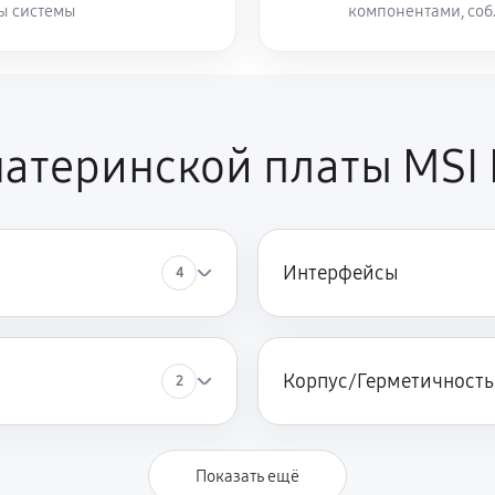
ты системы
компонентами, со
атеринской платы MSI
Интерфейсы
4
Корпус/Герметичность
2
Показать ещё