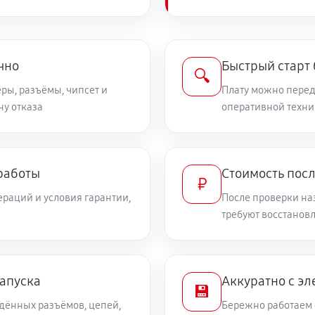
чно
Быстрый старт
🔍
ры, разъёмы, чипсет и
Плату можно переда
ну отказа
оперативной техни
работы
Стоимость пос
₽
раций и условия гарантии,
После проверки на
требуют восстанов
запуска
Аккуратно с эл
💾
дённых разъёмов, цепей,
Бережно работаем 