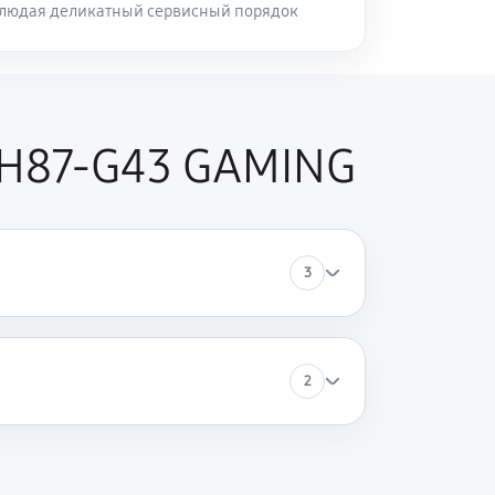
блюдая деликатный сервисный порядок
 H87-G43 GAMING
3
2