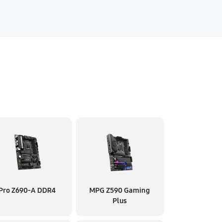
Pro Z690-A DDR4
MPG Z590 Gaming
Plus