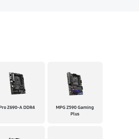
Pro Z690-A DDR4
MPG Z590 Gaming
Plus