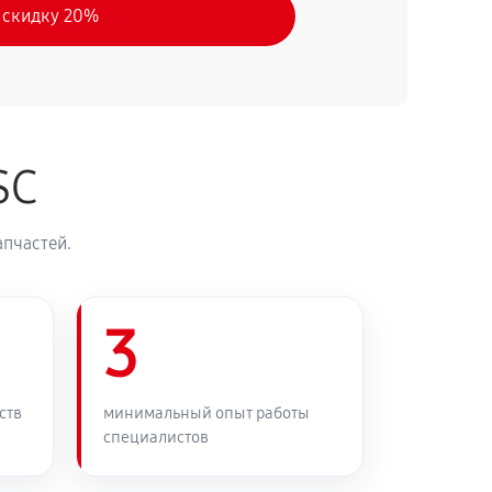
 скидку 20%
SC
апчастей.
3
ств
минимальный опыт работы
специалистов