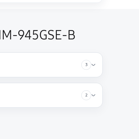
 IM-945GSE-B
3
2