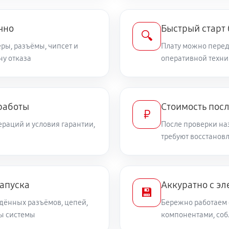
чно
Быстрый старт
🔍
ры, разъёмы, чипсет и
Плату можно переда
ну отказа
оперативной техни
работы
Стоимость пос
₽
раций и условия гарантии,
После проверки на
требуют восстанов
запуска
Аккуратно с эл
💾
дённых разъёмов, цепей,
Бережно работаем 
ты системы
компонентами, со