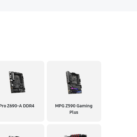
Pro Z690-A DDR4
MPG Z590 Gaming
Plus