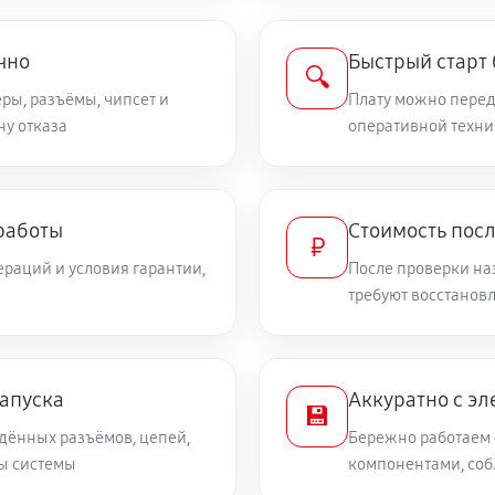
чно
Быстрый старт
🔍
ры, разъёмы, чипсет и
Плату можно переда
ну отказа
оперативной техни
работы
Стоимость пос
₽
раций и условия гарантии,
После проверки на
требуют восстанов
запуска
Аккуратно с эл
💾
дённых разъёмов, цепей,
Бережно работаем 
ты системы
компонентами, со