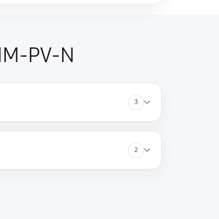
 IM-PV-N
3
2