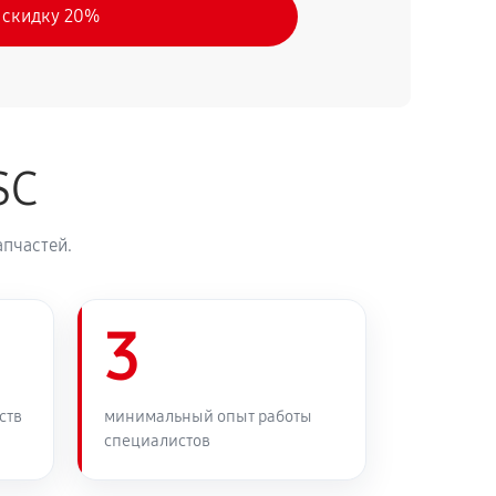
 скидку 20%
SC
апчастей.
3
ств
минимальный опыт работы
специалистов