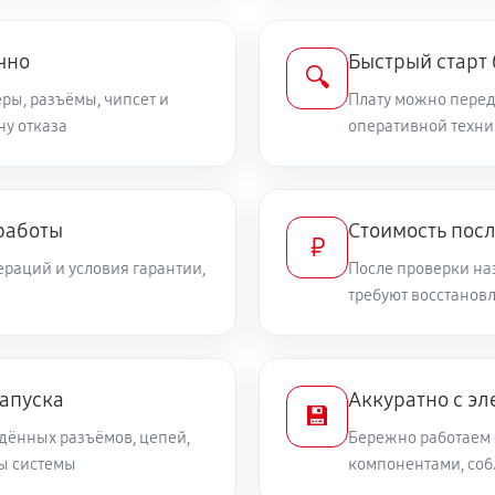
чно
Быстрый старт
🔍
ры, разъёмы, чипсет и
Плату можно переда
ну отказа
оперативной техни
работы
Стоимость пос
₽
раций и условия гарантии,
После проверки на
требуют восстанов
запуска
Аккуратно с эл
💾
дённых разъёмов, цепей,
Бережно работаем 
ты системы
компонентами, со