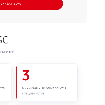
 скидку 20%
SC
апчастей.
3
ств
минимальный опыт работы
специалистов