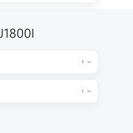
J1800I
3
2