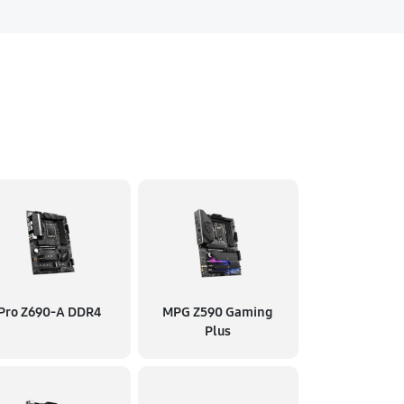
Pro Z690-A DDR4
MPG Z590 Gaming
Plus