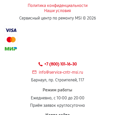
Политика конфиденциальности
Наши условия
Если комплектующие куплены
Сервисный центр по ремонту MSI ©
2026
самостоятельно
Гарантия на выполненные работы может
сохраняться полностью или частично, если
соблюдены следующие условия:
Предоставленные детали подходят по
техническим параметрам и не имеют внешних
+7 (800) 101-16-30
дефектов.
info@service-cntr-msi.ru
Установка была выполнена нашим сервисным
Барнаул, пр. Строителей, 117
центром.
При этом гарантия на сами комплектующие
Режим работы
остается на стороне производителя или
Ежедневно, с 10:00 до 20:00
продавца. За качество сторонних деталей
Приём заявок круглосуточно
сервисный центр ответственности не несет.