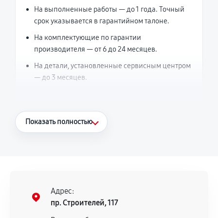
На выполненные работы — до 1 года. Точный
срок указывается в гарантийном талоне.
На комплектующие по гарантии
производителя — от 6 до 24 месяцев.
На детали, установленные сервисным центром
— до 3 месяцев.
Что считается гарантийным случаем
Показать полностью
Повторное возникновение неисправности,
напрямую связанной с выполненным
ремонтом.
Поломка установленной детали при
нормальной эксплуатации в течение
Адрес:
гарантийного срока.
пр. Строителей, 117
Несоответствие комплектующей заявленным