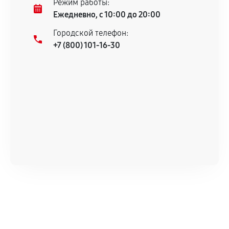
Режим работы:
техническим характеристикам.
Ежедневно, с 10:00 до 20:00
Городской телефон:
+7 (800) 101-16-30
Документы для подтверждения
гарантии
Гарантийный талон.
Акт выполненных работ с датой, перечнем
услуг и сроком гарантии.
Документы на установленные комплектующие
и кассовый чек.
Расширенная гарантия
В некоторых случаях возможно оформление
расширенной гарантии. Стоимость, сроки и