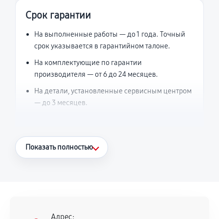
Срок гарантии
На выполненные работы — до 1 года. Точный
срок указывается в гарантийном талоне.
На комплектующие по гарантии
производителя — от 6 до 24 месяцев.
На детали, установленные сервисным центром
— до 3 месяцев.
Что считается гарантийным случаем
Показать полностью
Повторное возникновение неисправности,
напрямую связанной с выполненным
ремонтом.
Поломка установленной детали при
нормальной эксплуатации в течение
Адрес: