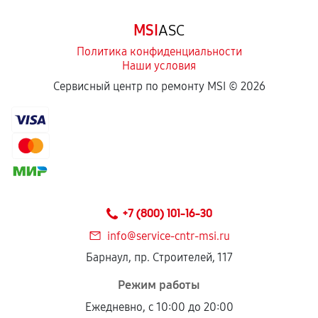
Программные сбои, если это не указано в
MSI
ASC
отдельных условиях.
Политика конфиденциальности
Наши условия
Если комплектующие куплены
Сервисный центр по ремонту MSI ©
2026
самостоятельно
Гарантия на выполненные работы может
сохраняться полностью или частично, если
соблюдены следующие условия:
Предоставленные детали подходят по
техническим параметрам и не имеют внешних
+7 (800) 101-16-30
дефектов.
info@service-cntr-msi.ru
Установка была выполнена нашим сервисным
Барнаул, пр. Строителей, 117
центром.
При этом гарантия на сами комплектующие
Режим работы
остается на стороне производителя или
Ежедневно, с 10:00 до 20:00
продавца. За качество сторонних деталей