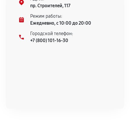
гарантийного срока.
пр. Строителей, 117
Несоответствие комплектующей заявленным
Режим работы:
техническим характеристикам.
Ежедневно, с 10:00 до 20:00
Городской телефон:
+7 (800) 101-16-30
Документы для подтверждения
гарантии
Гарантийный талон.
Акт выполненных работ с датой, перечнем
услуг и сроком гарантии.
Документы на установленные комплектующие
и кассовый чек.
Расширенная гарантия