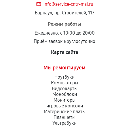
info@service-cntr-msi.ru
Установка была выполнена нашим сервисным
Барнаул, пр. Строителей, 117
центром.
При этом гарантия на сами комплектующие
Режим работы
остается на стороне производителя или
Ежедневно, с 10:00 до 20:00
продавца. За качество сторонних деталей
Приём заявок круглосуточно
сервисный центр ответственности не несет.
Карта сайта
Мы ремонтируем
Ноутбуки
Компьютеры
Видеокарты
Моноблоки
Мониторы
игровые консоли
Материнские платы
Планшеты
Ультрабуки