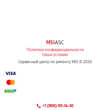
Естественный износ деталей, если иное не
предусмотрено отдельно.
Обращение после окончания гарантийного
срока.
Программные сбои, если это не указано в
MSI
ASC
отдельных условиях.
Политика конфиденциальности
Наши условия
Если комплектующие куплены
Сервисный центр по ремонту MSI ©
2026
самостоятельно
Гарантия на выполненные работы может
сохраняться полностью или частично, если
соблюдены следующие условия:
Предоставленные детали подходят по
техническим параметрам и не имеют внешних
+7 (800) 101-16-30
дефектов.