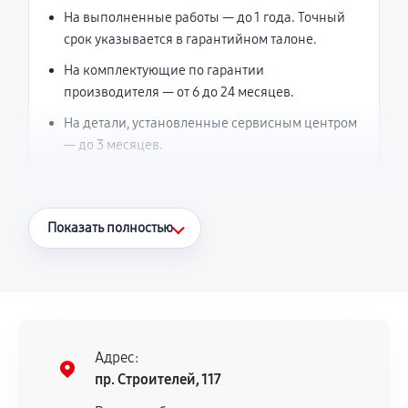
На выполненные работы — до 1 года. Точный
срок указывается в гарантийном талоне.
На комплектующие по гарантии
производителя — от 6 до 24 месяцев.
На детали, установленные сервисным центром
— до 3 месяцев.
Что считается гарантийным случаем
Показать полностью
Повторное возникновение неисправности,
напрямую связанной с выполненным
ремонтом.
Поломка установленной детали при
нормальной эксплуатации в течение
Адрес:
гарантийного срока.
пр. Строителей, 117
Несоответствие комплектующей заявленным