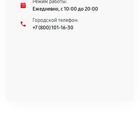
Режим работы:
техническим характеристикам.
Ежедневно, с 10:00 до 20:00
Городской телефон:
+7 (800) 101-16-30
Документы для подтверждения
гарантии
Гарантийный талон.
Акт выполненных работ с датой, перечнем
услуг и сроком гарантии.
Документы на установленные комплектующие
и кассовый чек.
Расширенная гарантия
В некоторых случаях возможно оформление
расширенной гарантии. Стоимость, сроки и