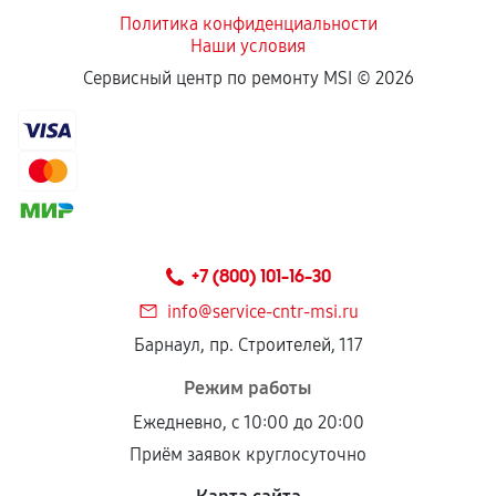
Политика конфиденциальности
Наши условия
Если комплектующие куплены
Сервисный центр по ремонту MSI ©
2026
самостоятельно
Гарантия на выполненные работы может
сохраняться полностью или частично, если
соблюдены следующие условия:
Предоставленные детали подходят по
техническим параметрам и не имеют внешних
+7 (800) 101-16-30
дефектов.
info@service-cntr-msi.ru
Установка была выполнена нашим сервисным
Барнаул, пр. Строителей, 117
центром.
При этом гарантия на сами комплектующие
Режим работы
остается на стороне производителя или
Ежедневно, с 10:00 до 20:00
продавца. За качество сторонних деталей
Приём заявок круглосуточно
сервисный центр ответственности не несет.