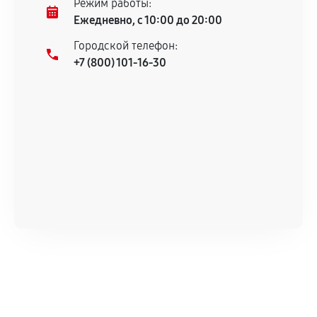
Режим работы:
техническим характеристикам.
Ежедневно, с 10:00 до 20:00
Городской телефон:
+7 (800) 101-16-30
Документы для подтверждения
гарантии
Гарантийный талон.
Акт выполненных работ с датой, перечнем
услуг и сроком гарантии.
Документы на установленные комплектующие
и кассовый чек.
Расширенная гарантия
В некоторых случаях возможно оформление
расширенной гарантии. Стоимость, сроки и