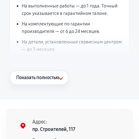
На выполненные работы — до 1 года. Точный
срок указывается в гарантийном талоне.
На комплектующие по гарантии
производителя — от 6 до 24 месяцев.
На детали, установленные сервисным центром
— до 3 месяцев.
Что считается гарантийным случаем
Показать полностью
Повторное возникновение неисправности,
напрямую связанной с выполненным
ремонтом.
Поломка установленной детали при
нормальной эксплуатации в течение
Адрес:
гарантийного срока.
пр. Строителей, 117
Несоответствие комплектующей заявленным