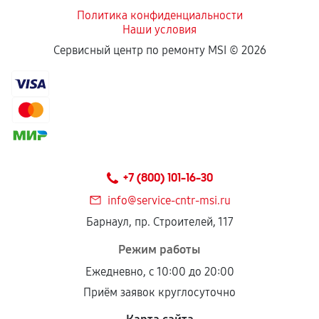
Политика конфиденциальности
Наши условия
Если комплектующие куплены
Сервисный центр по ремонту MSI ©
2026
самостоятельно
Гарантия на выполненные работы может
сохраняться полностью или частично, если
соблюдены следующие условия:
Предоставленные детали подходят по
техническим параметрам и не имеют внешних
+7 (800) 101-16-30
дефектов.
info@service-cntr-msi.ru
Установка была выполнена нашим сервисным
Барнаул, пр. Строителей, 117
центром.
При этом гарантия на сами комплектующие
Режим работы
остается на стороне производителя или
Ежедневно, с 10:00 до 20:00
продавца. За качество сторонних деталей
Приём заявок круглосуточно
сервисный центр ответственности не несет.