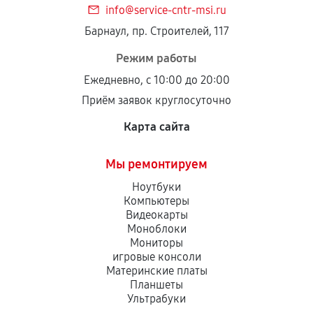
info@service-cntr-msi.ru
Установка была выполнена нашим сервисным
Барнаул, пр. Строителей, 117
центром.
При этом гарантия на сами комплектующие
Режим работы
остается на стороне производителя или
Ежедневно, с 10:00 до 20:00
продавца. За качество сторонних деталей
Приём заявок круглосуточно
сервисный центр ответственности не несет.
Карта сайта
Мы ремонтируем
Ноутбуки
Компьютеры
Видеокарты
Моноблоки
Мониторы
игровые консоли
Материнские платы
Планшеты
Ультрабуки