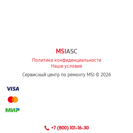
Естественный износ деталей, если иное не
предусмотрено отдельно.
Обращение после окончания гарантийного
срока.
Программные сбои, если это не указано в
MSI
ASC
отдельных условиях.
Политика конфиденциальности
Наши условия
Если комплектующие куплены
Сервисный центр по ремонту MSI ©
2026
самостоятельно
Гарантия на выполненные работы может
сохраняться полностью или частично, если
соблюдены следующие условия:
Предоставленные детали подходят по
техническим параметрам и не имеют внешних
+7 (800) 101-16-30
дефектов.