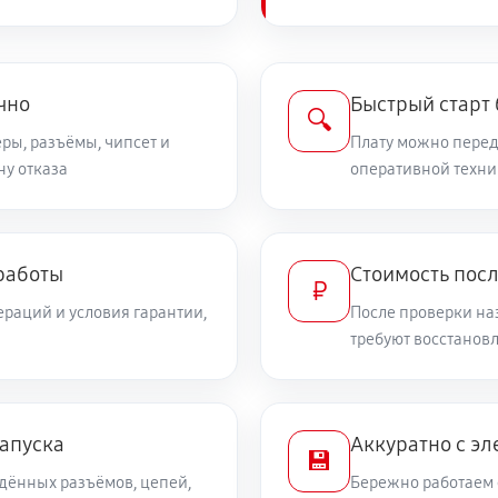
чно
Быстрый старт
🔍
ры, разъёмы, чипсет и
Плату можно переда
ну отказа
оперативной техни
работы
Стоимость пос
₽
раций и условия гарантии,
После проверки на
требуют восстанов
запуска
Аккуратно с эл
💾
дённых разъёмов, цепей,
Бережно работаем 