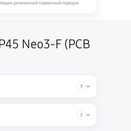
блюдая деликатный сервисный порядок
P45 Neo3-F (PCB
3
2