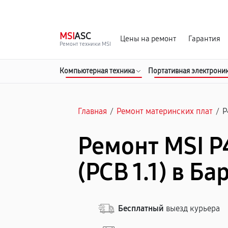
г. Барнаул
Ежедневно, с 10:00 до 20:00
MSI
ASC
Цены на ремонт
Гарантия
Ремонт техники MSI
Компьютерная техника
Портативная электрони
Главная
/
Ремонт материнских плат
/
P
Ремонт MSI P
(PCB 1.1) в Б
Бесплатный
выезд курьера