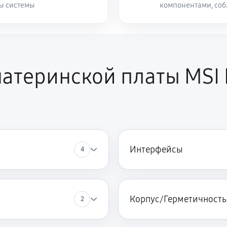
ты системы
компонентами, со
атеринской платы MSI 
Интерфейсы
4
Корпус/Герметичность
2