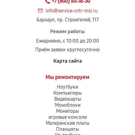
+7 (800) 101-16-30
дефектов.
info@service-cntr-msi.ru
Установка была выполнена нашим сервисным
Барнаул, пр. Строителей, 117
центром.
При этом гарантия на сами комплектующие
Режим работы
остается на стороне производителя или
Ежедневно, с 10:00 до 20:00
продавца. За качество сторонних деталей
Приём заявок круглосуточно
сервисный центр ответственности не несет.
Карта сайта
Мы ремонтируем
Ноутбуки
Компьютеры
Видеокарты
Моноблоки
Мониторы
игровые консоли
Материнские платы
Планшеты