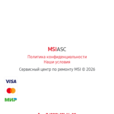
третьих лиц.
Естественный износ деталей, если иное не
предусмотрено отдельно.
Обращение после окончания гарантийного
срока.
Программные сбои, если это не указано в
MSI
ASC
отдельных условиях.
Политика конфиденциальности
Наши условия
Если комплектующие куплены
Сервисный центр по ремонту MSI ©
2026
самостоятельно
Гарантия на выполненные работы может
сохраняться полностью или частично, если
соблюдены следующие условия:
Предоставленные детали подходят по
техническим параметрам и не имеют внешних