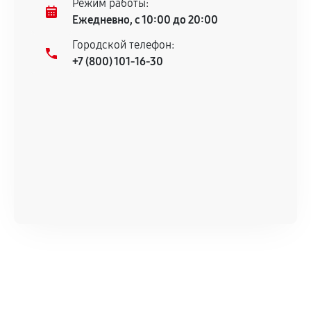
Режим работы:
техническим характеристикам.
Ежедневно, с 10:00 до 20:00
Городской телефон:
+7 (800) 101-16-30
Документы для подтверждения
гарантии
Гарантийный талон.
Акт выполненных работ с датой, перечнем
услуг и сроком гарантии.
Документы на установленные комплектующие
и кассовый чек.
Расширенная гарантия
В некоторых случаях возможно оформление
расширенной гарантии. Стоимость, сроки и