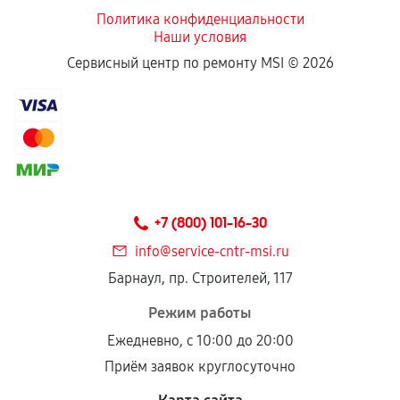
Политика конфиденциальности
Наши условия
Если комплектующие куплены
Сервисный центр по ремонту MSI ©
2026
самостоятельно
Гарантия на выполненные работы может
сохраняться полностью или частично, если
соблюдены следующие условия:
Предоставленные детали подходят по
техническим параметрам и не имеют внешних
+7 (800) 101-16-30
дефектов.
info@service-cntr-msi.ru
Установка была выполнена нашим сервисным
Барнаул, пр. Строителей, 117
центром.
При этом гарантия на сами комплектующие
Режим работы
остается на стороне производителя или
Ежедневно, с 10:00 до 20:00
продавца. За качество сторонних деталей
Приём заявок круглосуточно
сервисный центр ответственности не несет.