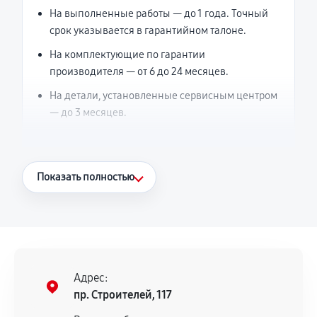
На выполненные работы — до 1 года. Точный
срок указывается в гарантийном талоне.
На комплектующие по гарантии
производителя — от 6 до 24 месяцев.
На детали, установленные сервисным центром
— до 3 месяцев.
Что считается гарантийным случаем
Показать полностью
Повторное возникновение неисправности,
напрямую связанной с выполненным
ремонтом.
Поломка установленной детали при
нормальной эксплуатации в течение
Адрес:
гарантийного срока.
пр. Строителей, 117
Несоответствие комплектующей заявленным